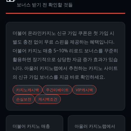
보너스 받기 전 확인할 것들
더불어 온라인카지노 신규 가입 쿠폰은 첫 가입 시
별도 충전 없이 무료 스핀을 제공하는 혜택입니다.
더불어 카지노 매충 5~10% 리로드 보너스를 꾸준히
활용하면 장기적으로 상당한 자금 증가 효과가 있습
니다. 아울러 카지노랩에서 추천하는 카지노 사이트
의 신규 가입 보너스를 지금 바로 확인하세요.
카지노캐시백
주간리베이트
VIP캐시백
손실보전
캐시백조건
더불어 카지노 매충
아울러 카지노랩에서