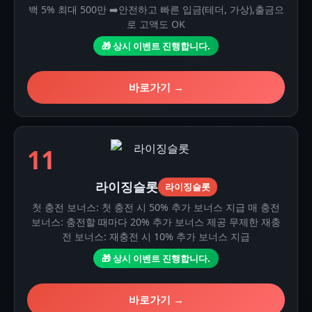
백 5% 최대 500만 ➡️안전하고 빠른 입금(테더, 가상),출금으
로 고액도 OK
🎁 상시 이벤트 진행합니다.
바로가기 →
11
라이징슬롯
라이징슬롯
첫 충전 보너스: 첫 충전 시 50% 추가 보너스 지급 매 충전
보너스: 충전할 때마다 20% 추가 보너스 제공 무제한 재충
전 보너스: 재충전 시 10% 추가 보너스 지급
🎁 상시 이벤트 진행합니다.
바로가기 →