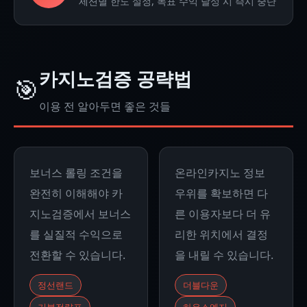
세션별 한도 설정, 목표 수익 달성 시 즉시 중단
카지노검증 공략법
🎯
이용 전 알아두면 좋은 것들
보너스 롤링 조건을
온라인카지노 정보
완전히 이해해야 카
우위를 확보하면 다
지노검증에서 보너스
른 이용자보다 더 유
를 실질적 수익으로
리한 위치에서 결정
전환할 수 있습니다.
을 내릴 수 있습니다.
정선랜드
더블다운