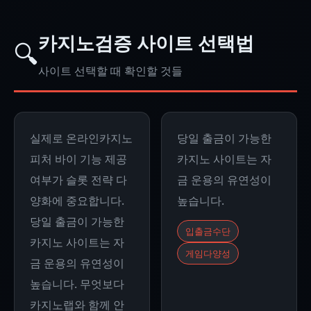
카지노검증 사이트 선택법
🔍
사이트 선택할 때 확인할 것들
실제로 온라인카지노
당일 출금이 가능한
피처 바이 기능 제공
카지노 사이트는 자
여부가 슬롯 전략 다
금 운용의 유연성이
양화에 중요합니다.
높습니다.
당일 출금이 가능한
입출금수단
카지노 사이트는 자
게임다양성
금 운용의 유연성이
높습니다. 무엇보다
카지노랩와 함께 안