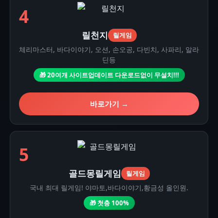
4
릴천지
릴게임
체리마스터, 바다이야기, 오션, 손오공, 다빈치, 사파리, 알라
딘등
🎁 20여개 사이트업데이트 다운로드없이 무설치!!!
바로가기 →
5
골드몽릴게임
릴게임
국내 최대 릴게임! 야마토,바다이야기,황금성 올인원.
🎁 첫충 100%