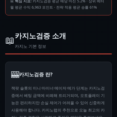
📊
핵심 지표:
카지노검증 평균 배당 마진 5.2% · 상위 베터
월 평균 수익 6,963 포인트 · 전략 적용 평균 승률 61%
카지노검증 소개
📖
카지노 기본 정보
🎰
카지노검증 란?
잭팟 슬롯의 미니·마이너·메이저·메가 단계는 카지노검
증에서 베팅 금액에 비례해 트리거되며, 오토플레이 기
능은 편리하지만 손실 제어가 어려울 수 있어 신중하게
사용해야 합니다. 카지노랩의 추천으로 오늘 최고의 카