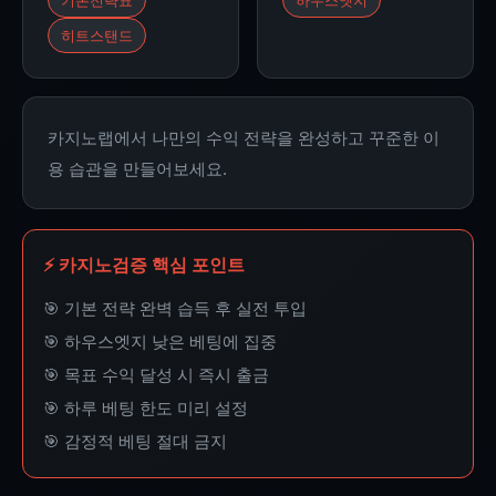
기본전략표
하우스엣지
히트스탠드
카지노랩에서 나만의 수익 전략을 완성하고 꾸준한 이
용 습관을 만들어보세요.
⚡ 카지노검증 핵심 포인트
🎯 기본 전략 완벽 습득 후 실전 투입
🎯 하우스엣지 낮은 베팅에 집중
🎯 목표 수익 달성 시 즉시 출금
🎯 하루 베팅 한도 미리 설정
🎯 감정적 베팅 절대 금지