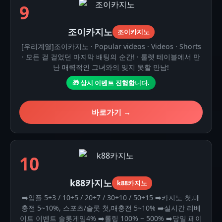
9
조이카지노
조이카지노
[우리계열]조이카지노 · Popular videos · Videos · Shorts
· 모든 걸 걸었던 마지막 배팅의 순간! · 룰렛 테이블에서 만
난 매력적인 그녀와의 잊지 못할 만남!
🎁 상시 이벤트 진행합니다.
바로가기 →
10
k88카지노
k88카지노
➡️입플 5+3 / 10+5 / 20+7 / 30+10 / 50+15 ➡️카지노 첫,매
충전 5~10%, 스포츠/슬롯 첫,매충전 5~10% ➡️실시간 리베
이트 이벤트 슬롯게임4% ➡️롤링 100% ~ 500% ➡️당일 페이