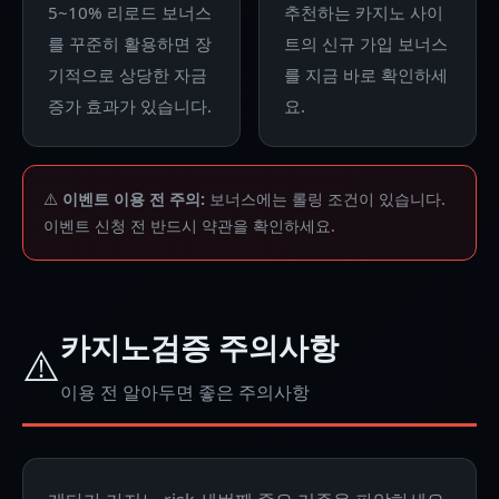
5~10% 리로드 보너스
추천하는 카지노 사이
를 꾸준히 활용하면 장
트의 신규 가입 보너스
기적으로 상당한 자금
를 지금 바로 확인하세
증가 효과가 있습니다.
요.
⚠️
이벤트 이용 전 주의:
보너스에는 롤링 조건이 있습니다.
이벤트 신청 전 반드시 약관을 확인하세요.
카지노검증 주의사항
⚠️
이용 전 알아두면 좋은 주의사항