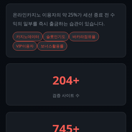
온라인카지노 이용자의 약 25%가 세션 종료 전 수
익의 일부를 즉시 출금하는 습관이 있습니다.
카지노데이터
슬롯인기도
바카라점유율
VIP이용자
보너스활용률
204+
검증 사이트 수
745+