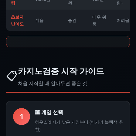
팅
원~
원~
초보자
매우 쉬
쉬움
중간
어려움
난이도
움
카지노검증 시작 가이드
📋
처음 시작할 때 알아두면 좋은 것
🎰 게임 선택
1
하우스엣지가 낮은 게임부터 (바카라·블랙잭 추
천)