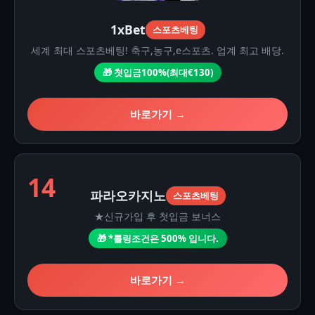
1xBet
스포츠베팅
세계 최대 스포츠베팅! 축구,농구,e스포츠. 업계 최고 배당.
🎁 첫입금100%(최대€130)
바로가기 →
14
파라오카지노
스포츠베팅
★신규가입 후 첫입금 보너스
🎁 *롤링조건은 500% 입니다.
바로가기 →