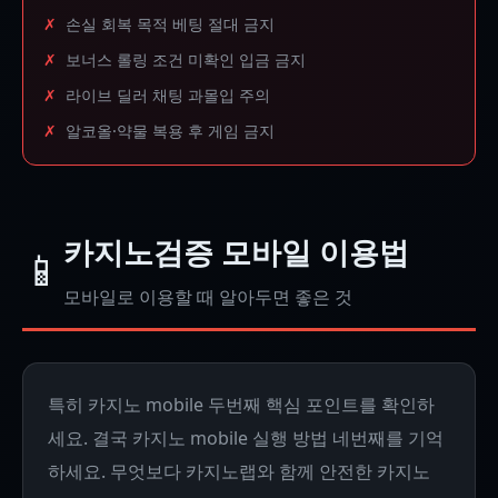
✗
손실 회복 목적 베팅 절대 금지
✗
보너스 롤링 조건 미확인 입금 금지
✗
라이브 딜러 채팅 과몰입 주의
✗
알코올·약물 복용 후 게임 금지
카지노검증 모바일 이용법
📱
모바일로 이용할 때 알아두면 좋은 것
특히 카지노 mobile 두번째 핵심 포인트를 확인하
세요. 결국 카지노 mobile 실행 방법 네번째를 기억
하세요. 무엇보다 카지노랩와 함께 안전한 카지노