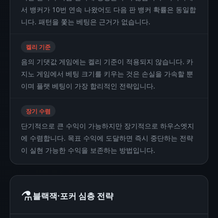
서 뱅커가 10번 연속 나왔어도 다음 판 뱅커 확률은 동일합
니다. 패턴을 쫓는 베팅은 근거가 없습니다.
켈리 기준
음의 기댓값 게임에는 켈리 기준이 적용되지 않습니다. 카
지노 게임에서 베팅 크기를 키우는 것은 손실을 가속할 뿐
이며 플랫 베팅이 가장 합리적인 전략입니다.
장기 수렴
단기적으로 큰 수익이 가능하지만 장기적으로 하우스엣지
에 수렴합니다. 목표 수익에 도달하면 즉시 중단하는 전략
이 실현 가능한 수익을 보존하는 방법입니다.
⚗️
블랙잭·포커 심층 전략