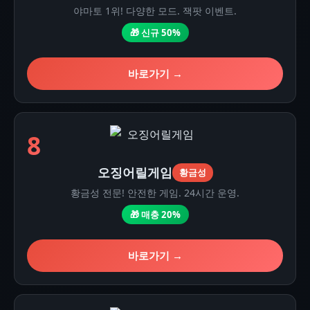
야마토 1위! 다양한 모드. 잭팟 이벤트.
🎁 신규 50%
바로가기 →
8
오징어릴게임
황금성
황금성 전문! 안전한 게임. 24시간 운영.
🎁 매충 20%
바로가기 →