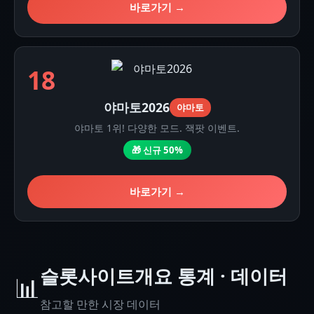
바로가기 →
18
야마토2026
야마토
야마토 1위! 다양한 모드. 잭팟 이벤트.
🎁 신규 50%
바로가기 →
슬롯사이트개요 통계 · 데이터
📊
참고할 만한 시장 데이터