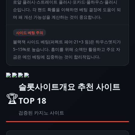
로얄 플러시·스트레이트 플러시·포카드·풀하우스·플러시
순입니다. 각 핸드 확률을 이해하면 베팅 결정에 도움이 되
며 패 개선 가능성을 계산하는 것이 중요합니다.
사이드 베팅 주의
블랙잭 사이드 베팅(퍼펙트 페어·21+3 등)은 하우스엣지가
5~15%로 높습니다. 흥미를 위해 소액만 활용하고 주요 자
금은 메인 베팅에 집중하는 것이 합리적입니다.
슬롯사이트개요 추천 사이트
🏆
TOP 18
검증된 카지노 사이트