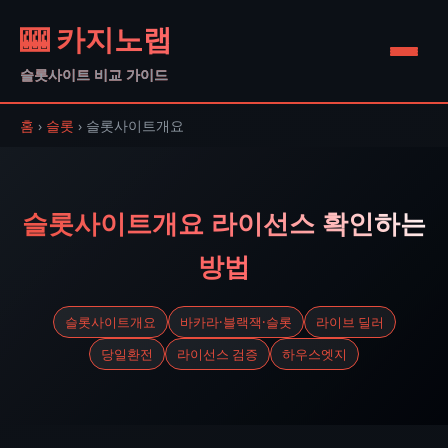
🎰 카지노랩
슬롯사이트 비교 가이드
홈
›
슬롯
› 슬롯사이트개요
슬롯사이트개요 라이선스 확인하는
방법
슬롯사이트개요
바카라·블랙잭·슬롯
라이브 딜러
당일환전
라이선스 검증
하우스엣지