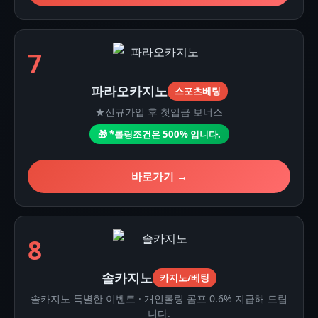
7
파라오카지노
스포츠베팅
★신규가입 후 첫입금 보너스
🎁 *롤링조건은 500% 입니다.
바로가기 →
8
솔카지노
카지노/베팅
솔카지노 특별한 이벤트 · 개인롤링 콤프 0.6% 지급해 드립
니다.