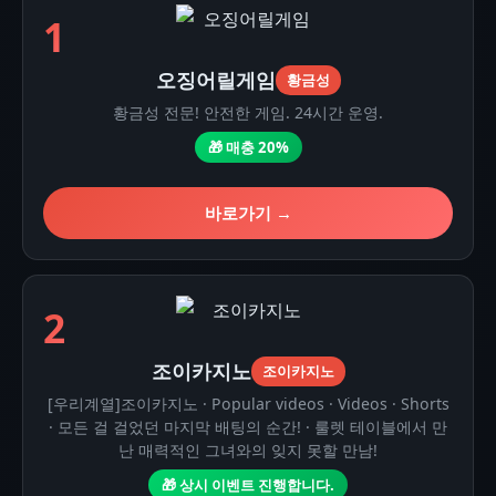
1
오징어릴게임
황금성
황금성 전문! 안전한 게임. 24시간 운영.
🎁 매충 20%
바로가기 →
2
조이카지노
조이카지노
[우리계열]조이카지노 · Popular videos · Videos · Shorts
· 모든 걸 걸었던 마지막 배팅의 순간! · 룰렛 테이블에서 만
난 매력적인 그녀와의 잊지 못할 만남!
🎁 상시 이벤트 진행합니다.