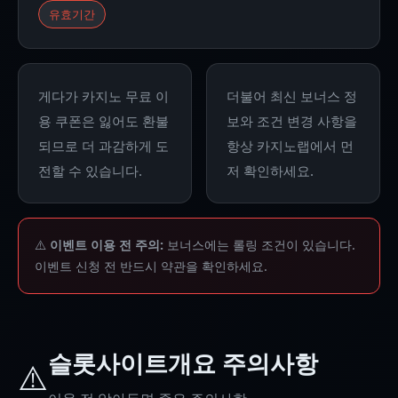
유효기간
게다가 카지노 무료 이
더불어 최신 보너스 정
용 쿠폰은 잃어도 환불
보와 조건 변경 사항을
되므로 더 과감하게 도
항상 카지노랩에서 먼
전할 수 있습니다.
저 확인하세요.
⚠️
이벤트 이용 전 주의:
보너스에는 롤링 조건이 있습니다.
이벤트 신청 전 반드시 약관을 확인하세요.
슬롯사이트개요 주의사항
⚠️