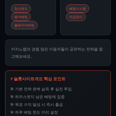
정선랜드
베팅시스템
뱅커베팅
자금관리
플레이어베팅
카지노랩의 경험 많은 이용자들이 공유하는 전략을 참
고해보세요.
⚡ 슬롯사이트개요 핵심 포인트
🎯 기본 전략 완벽 습득 후 실전 투입
🎯 하우스엣지 낮은 베팅에 집중
🎯 목표 수익 달성 시 즉시 출금
🎯 하루 베팅 한도 미리 설정