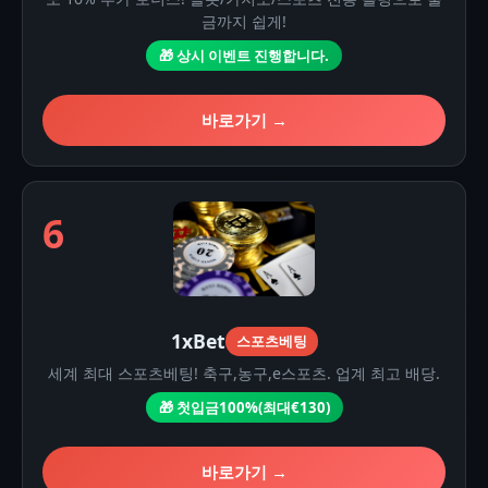
금까지 쉽게!
🎁 상시 이벤트 진행합니다.
바로가기 →
6
1xBet
스포츠베팅
세계 최대 스포츠베팅! 축구,농구,e스포츠. 업계 최고 배당.
🎁 첫입금100%(최대€130)
바로가기 →