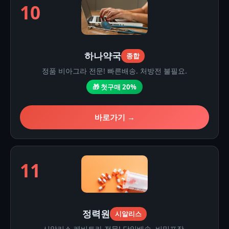
10
하나약국
종합
정품 비아그라 전문! 빠른배송. 처방전 불필요.
🎁 첫구매 20%
바로가기 →
11
정력원
시알리스
시알리스,레비트라 전문! 당일배송. 비밀포장.