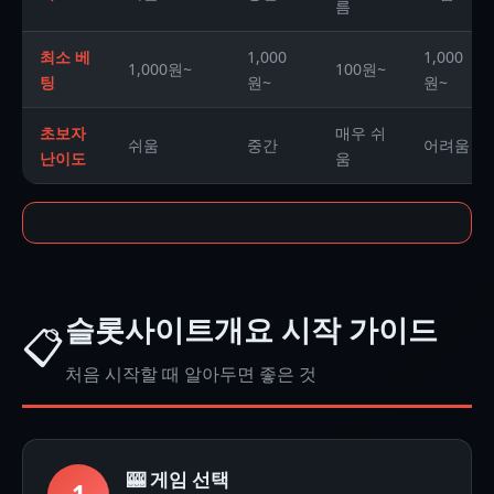
름
최소 베
1,000
1,000
1,000원~
100원~
팅
원~
원~
초보자
매우 쉬
쉬움
중간
어려움
난이도
움
슬롯사이트개요 시작 가이드
📋
처음 시작할 때 알아두면 좋은 것
🎰 게임 선택