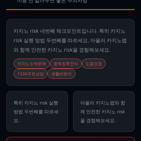
이용 전 알아두면 좋은 주의사항
카지노 risk 네번째 체크포인트입니다. 특히 카지노
risk 실행 방법 두번째를 따르세요. 아울러 카지노랩
와 함께 안전한 카지노 risk을 경험해보세요.
카지노도박문제
중독징후인식
도움요청
1336무료상담
생활비분리
특히 카지노 risk 실행
아울러 카지노랩와 함
방법 두번째를 따르세
께 안전한 카지노 risk
요.
을 경험해보세요.